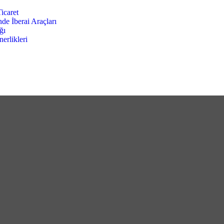
icaret
de İberai Araçları
ğı
erlikleri