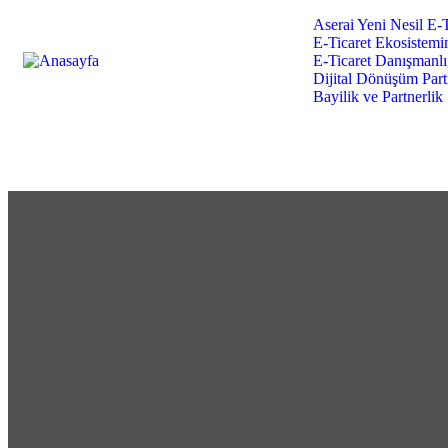
Atölyemiz
Aserai Yeni Nesil E-T
E-Ticaret Ekosistemin
E-Ticaret Danışmanlı
Dijital Dönüşüm Partn
Bayilik ve Partnerlik
Portfolyo
Kahve Arası
İletişim