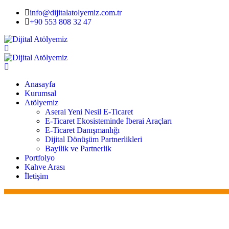
info@dijitalatolyemiz.com.tr
+90 553 808 32 47
Anasayfa
Kurumsal
Atölyemiz
Aserai Yeni Nesil E-Ticaret
E-Ticaret Ekosisteminde İberai Araçları
E-Ticaret Danışmanlığı
Dijital Dönüşüm Partnerlikleri
Bayilik ve Partnerlik
Portfolyo
Kahve Arası
İletişim
Anasayfa
Kurumsal